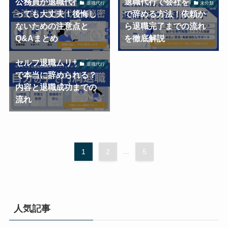
公務員が退職代行を使
退職代行で会社を即日
退職代行
未分類
っても大丈夫！後悔し
で辞める方法！依頼か
ないための注意点と
ら退職完了までの流れ
Q&Aまとめ
を徹底解説
セルフ退職ムリサポ！
退職代行
で本当に辞められる？
内容と退職成功までの
流れ
1
2
...
5
人気記事