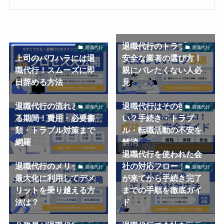
退職代行のトラブルと
退職代行
退職代行
上司のパワハラには退
安全な業者の選び方！
職代行！スムーズに即
親にバレたくない人必
日辞める方法
見
退職代行の流れとかか
退職代行はその後が怖
退職代行
退職代行
る期間！費用・必要書
い？手続き・トラブ
類・トラブル対策まで
ル・転職活動の不安を
網羅
解消
退職代行を使われた会
退職代行のメリットを
社の対応フロー！連絡
退職代行
退職代行
最大化に利用してデメ
が来てから手続き完了
リットを乗り越える方
までの手順を徹底ガイ
法は？
ド