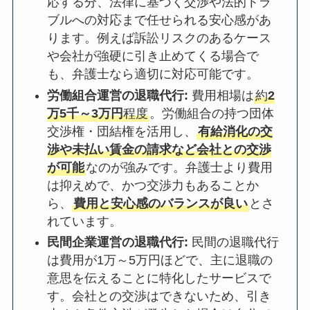
応する分、法律に基づく交渉や法的トラ
ブルへの対応まで任せられる安心感があ
ります。例えば訴訟リスクのあるケース
や会社が強硬に引き止めてくる場合で
も、弁護士なら適切に対応可能です。
労働組合運営の退職代行:
費用相場は
約
2
万5千～3万円
程度
。労働組合の持つ団体
交渉権・団結権を活用し、
有給消化の交
渉や未払い賃金の請求など会社との交渉
が可能
なのが強みです。弁護士より費用
は抑えめで、かつ交渉力もあることか
ら、
費用と安心感のバランスが良い
とさ
れています。
民間企業運営の退職代行:
民間の退職代行
は費用が1万～5万円ほどで、主に退職の
意思を伝えることに特化したサービスで
す。会社との交渉はできないため、引き