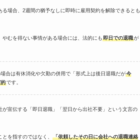
ある場合、2週間の猶予なしに即時に雇用契約を解除できると
、やむを得ない事情がある場合には、法的にも
即日での退職
が
の場合は有休消化や欠勤の併用で「形式上は後日退職だが
今
実的
です。
社が宣伝する「即日退職」「翌日から出社不要」という文言の
ことを指すのではなく、
「依頼したその日に会社への退職連絡